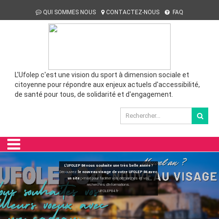
QUI SOMMES NOUS
CONTACTEZ-NOUS
FAQ
L'Ufolep c'est une vision du sport à dimension sociale et
citoyenne pour répondre aux enjeux actuels d'accessibilité,
de santé pour tous, de solidarité et d'engagement.
L’UFOLEP 84 vous souhaite une très belle année !
Découvrez
le nouveau visage de votre UFOLEP 84 avec
un site
pensé pour faciliter vos démarches et vos
recherches d’informations.
UFOLEP84.fr