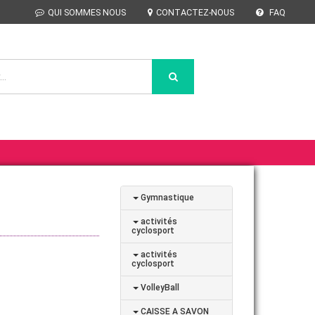
QUI SOMMES NOUS
CONTACTEZ-NOUS
FAQ
Gymnastique
activités
cyclosport
activités
cyclosport
VolleyBall
CAISSE A SAVON