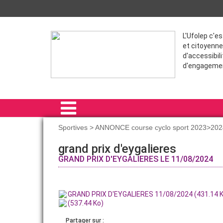
L'Ufolep c'e
et citoyenne
d'accessibili
d'engageme
Sportives > ANNONCE course cyclo sport 2023>202
ACCUEIL
grand prix d'eygalieres
GRAND PRIX D'EYGALIERES LE 11/08/2024
SPORTIVES
FORMATION
GRAND PRIX D'EYGALIERES 11/08/2024 (431.14 K
VIE ASSOCIATIVE
(537.44 Ko)
Partager sur :
ADHÉRER