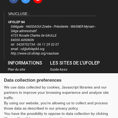
VAUCLUSE :
UFOLEP 84
Déléguée : HADDAOUI Zinebe - Présidente : WAGNER Myriam -
Siège administratif
4725 Rocade Charles de GAULLE
84000 AVIGNON
tel : 0428702734 - 06 11 29 32 07
email : cd@ufolep84.org
http://www.cd.ufolep.org/vaucluse
INFORMATIONS
LES SITES DE L'UFOLEP
Plan du site
Guide Asso
FAQ
Communication Asso
Data collection preferences
Mentions légales
Inscriptions évènements
We use data collected by cookies, Javascript libraries and our
Administration
partners to improve your browsing experience and analyze site
traffic.
By using our website, you're allowing us to collect and process
those data as described in our privacy policy.
You have the possibility to oppose to data collection by clicking