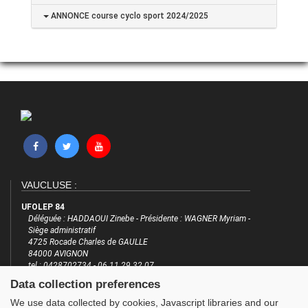
ANNONCE course cyclo sport 2024/2025
VAUCLUSE :
UFOLEP 84
Déléguée : HADDAOUI Zinebe - Présidente : WAGNER Myriam -
Siège administratif
4725 Rocade Charles de GAULLE
84000 AVIGNON
tel : 0428702734 - 06 11 29 32 07
email : cd@ufolep84.org
Data collection preferences
http://www.cd.ufolep.org/vaucluse
We use data collected by cookies, Javascript libraries and our