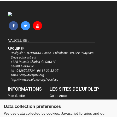
VAUCLUSE :
UFOLEP 84
Déléguée : HADDAOUI Zinebe - Présidente : WAGNER Myriam -
Siège administratif
4725 Rocade Charles de GAULLE
84000 AVIGNON
tel : 0428702734 - 06 11 29 32 07
email : cd@ufolep84.org
http://www.cd.ufolep.org/vaucluse
INFORMATIONS
LES SITES DE L'UFOLEP
Plan du site
Guide Asso
FAQ
Communication Asso
Data collection preferences
Mentions légales
Inscriptions évènements
We use data collected by cookies, Javascript libraries and our
Administration