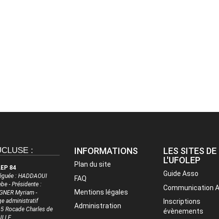
CLUSE :
INFORMATIONS
LES SITES DE
L'UFOLEP
Plan du site
EP 84
Guide Asso
éguée : HADDAOUI
FAQ
be - Présidente :
Communication 
Mentions légales
NER Myriam -
ge administratif
Inscriptions
Administration
5 Rocade Charles de
évènements
ULLE