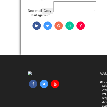
New mail
Copy
Partager sur :
VAU
UFOL
Dél
Zine
WAG
Siè
472
GA