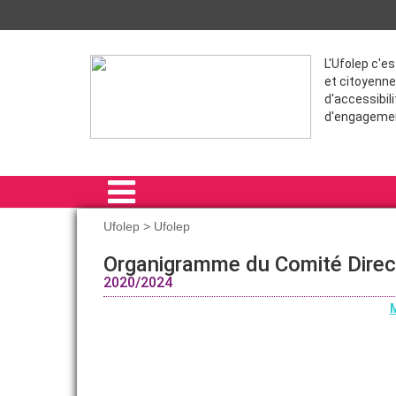
L'Ufolep c'e
et citoyenne
d'accessibili
d'engageme
Ufolep > Ufolep
ACCUEIL
Organigramme du Comité Direc
2020/2024
SPORTIVES
M
FORMATION
VIE ASSOCIATIVE
ADHÉRER