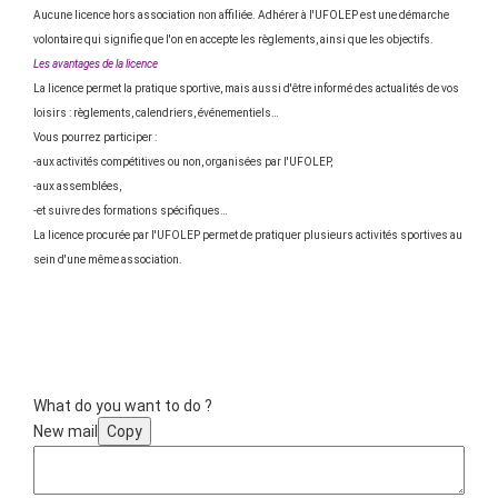
Aucune licence hors association non affiliée. Adhérer à l'UFOLEP est une démarche
volontaire qui signifie que l'on en accepte les règlements, ainsi que les objectifs.
Les avantages de la licence
La licence permet la pratique sportive, mais aussi d'être informé des actualités de vos
loisirs : règlements, calendriers, événementiels…
Vous pourrez participer :
-aux activités compétitives ou non, organisées par l'UFOLEP,
-aux assemblées,
-et suivre des formations spécifiques…
La licence procurée par l'UFOLEP permet de pratiquer plusieurs activités sportives au
sein d'une même association.
What do you want to do ?
New mail
Copy