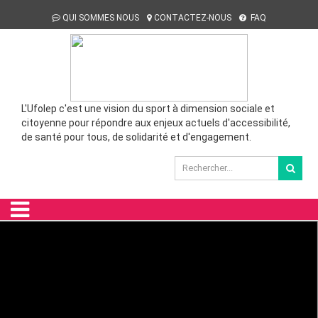
QUI SOMMES NOUS
CONTACTEZ-NOUS
FAQ
L'Ufolep c'est une vision du sport à dimension sociale et
citoyenne pour répondre aux enjeux actuels d'accessibilité,
de santé pour tous, de solidarité et d'engagement.
Viens découvrir des créneaux exclusivement réservés aux
Découvrez les créneaux réservés et adaptés pour les
Découvrez l'UFOLEP 86
femmes.
seniors.