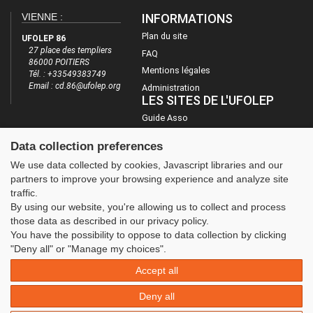
VIENNE :
INFORMATIONS
Plan du site
UFOLEP 86
27 place des templiers
FAQ
86000 POITIERS
Mentions légales
Tél. : +33549383749
Email :
cd.86@ufolep.org
Administration
LES SITES DE L'UFOLEP
Guide Asso
Communication Asso
Data collection preferences
Inscriptions évènements
We use data collected by cookies, Javascript libraries and our
partners to improve your browsing experience and analyze site
traffic.
By using our website, you're allowing us to collect and process
those data as described in our privacy policy.
You have the possibility to oppose to data collection by clicking
"Deny all" or "Manage my choices".
Accept all
Deny all