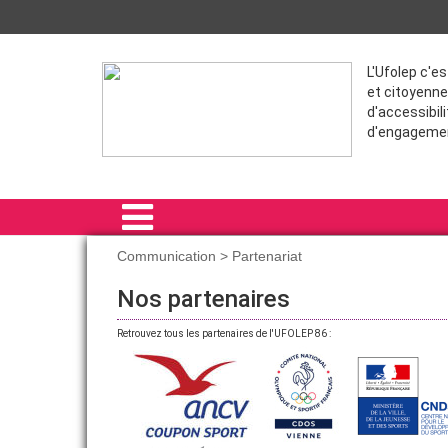
L'Ufolep c'e
et citoyenne
d'accessibili
d'engageme
Communication > Partenariat
ACCUEIL
Nos partenaires
VIE ASSOCIATIVE
Retrouvez tous les partenaires de l'UFOLEP 86 :
SPORTS EDUCATION
SPORT SOCIÉTÉ
E-SPORT