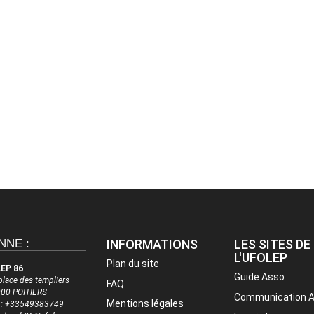
NNE :
INFORMATIONS
LES SITES DE
L'UFOLEP
Plan du site
EP 86
Guide Asso
place des templiers
FAQ
00 POITIERS
Communication 
Mentions légales
. : +33549383749